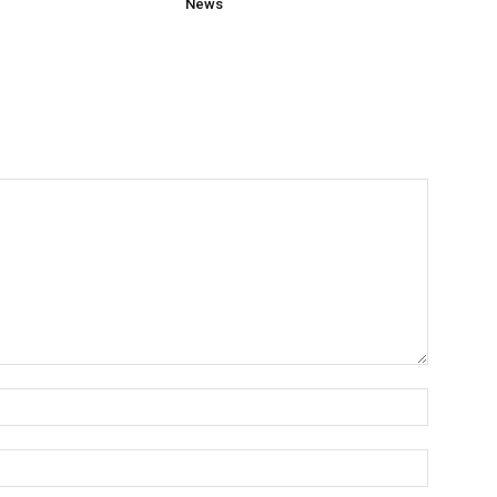
News
Name:*
Email:*