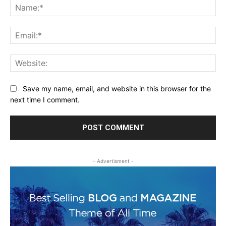
Na
Ema
Web
Save my name, email, and website in this browser for the
next time I comment.
- Advertisment -