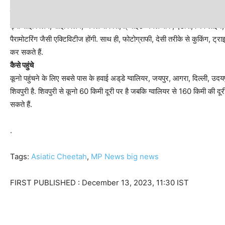
यह एक्टिविटीज होंगी
ड्यो साइकिंलिंग, साइकिंलिंग, जंगल सफारी,ख् नाइट जंगल वॉक, एटीपी, जिप लाइन, पे
पैरामोटरिंग जैसी एक्टिविटीज होंगी. साथ ही, फोटोग्राफी, देसी तरीके से कुकिंग, ट्
कर सकते हैं.
कैसे पहुंचे
कूनो पहुंचने के लिए सबसे पास के हवाई अड्‌डे ग्वालियर, जयपुर, आगरा, दिल्ली, उद
शिवपुरी है. शिवपुरी से कूनो 60 किमी दूरी पर है जबकि ग्वालियर से 160 किमी की दू
सकते हैं.
.
Tags:
Asiatic Cheetah
,
MP News big news
FIRST PUBLISHED :
December 13, 2023, 11:30 IST