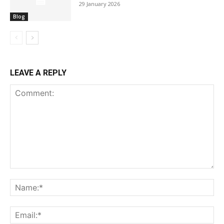
29 January 2026
Blog
LEAVE A REPLY
Comment:
Na
Ema