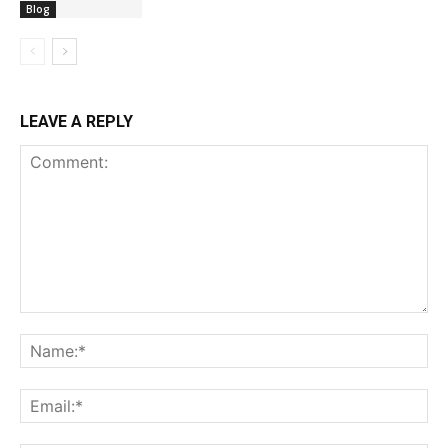
Blog
LEAVE A REPLY
Comment:
Na
Ema