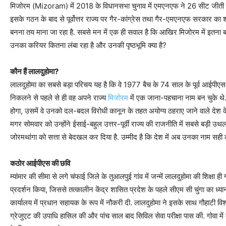
मिजोरम (Mizoram) में 2018 के विधानसभा चुनाव में एमएनएफ ने 26 सीट जीती थीं
इसके गठन के बाद से पूर्वोत्तर राज्य पर गैर-कांग्रेस तथा गैर-एमएनएफ सरकार का श
बनना तय माना जा रहा है. सबसे मन में एक ही सवाल है कि आखिर मिजोरम में इतना बड
उनका करियर कितना लंबा रहा है और उनकी पृष्ठभूमि क्या है?
कौन हैं लालदुहोमा?
लालदुहोमा का सबसे बड़ा परिचय यह है कि वे 1977 बैच के 74 साल के पूर्व आईपीएस अधिक
निकलने से पहले से ही वह अपने राज्य
मिजोरम
में एक जाना-पहचाना नाम बन चुके थे.
होगा, उसमें वे उनको दल-बदल विरोधी कानून के तहत अयोग्य ठहराए जाने वाले देश के
मगर सोमवार को उन्होंने ईसाई-बहुल उत्तर-पूर्वी राज्य की राजनीति में सबसे बड़ी उथ
जोरमथांगा को सत्ता से बेदखल कर दिया है. उम्मीद है कि देश में अब उनका नाम सही का
कठोर आईपीएस की छवि
म्यांमार की सीमा से लगे चंफाई जिले के तुआलपुई गांव में जन्में लालदुहोमा की शिक्षा ही ग
प्रदर्शन किया, जिससे तत्कालीन केंद्र शासित प्रदेश के पहले सीएम सी चुंगा का ध्या
कार्यालय में प्रधान सहायक के रूप में नौकरी दी. लालदुहोमा ने इसके साथ गौहाटी विश
ग्रेजुएट की उपाधि हासिल की और पांच साल बाद सिविल सेवा परीक्षा पास की. गोवा म