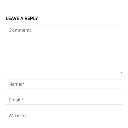
LEAVE A REPLY
Comment:
Na
Ema
Web