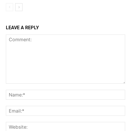
LEAVE A REPLY
Comment:
Na
Ema
Web