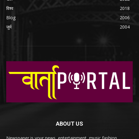
विश्व
2018
Blog
2006
जुर्म
2004
ABOUT US
Newspaper is your news, entertainment, music fashion