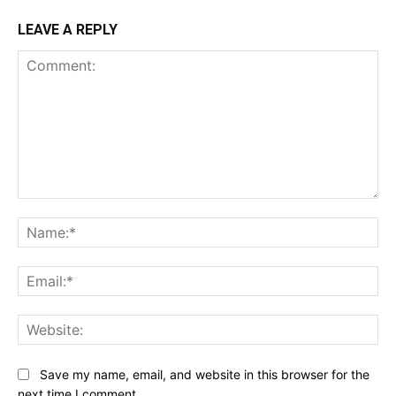
LEAVE A REPLY
Comment:
Na
Ema
Web
Save my name, email, and website in this browser for the
next time I comment.