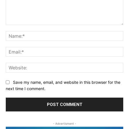
Comment:
Na
Ema
Web
Save my name, email, and website in this browser for the
next time I comment.
- Advertisment -