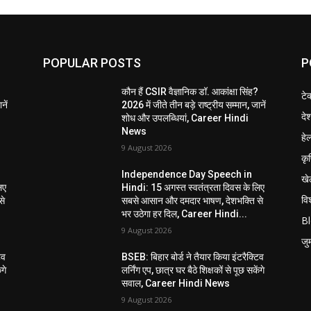
POPULAR POSTS
P
?
कौन हैं CSIR वैज्ञानिक डॉ. आकांक्षा सिंह?
टे
नें
2026 में जीते तीन बड़े राष्ट्रीय सम्मान, जानें
दे
शोध और उपलब्धियां, Career Hindi
News
हेल
9 August 2026
कृ
Independence Day Speech in
खे
िए
Hindi: 15 अगस्त स्वतंत्रता दिवस के लिए
विश
से
सबसे आसान और दमदार भाषण, देशभक्ति से
भर उठेगा हर दिल, Career Hindi...
B
9 August 2026
जुर्
िव
BSEB: बिहार बोर्ड ने तैयार किया इंटरैक्टिव
ंगे
लर्निंग एप, छात्र घर बैठे शिक्षकों से पूछ सकेंगे
सवाल, Career Hindi News
9 August 2026