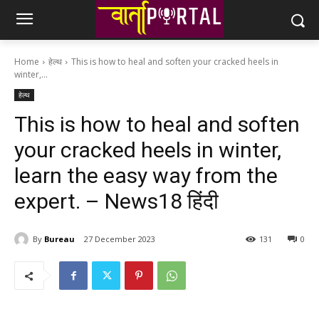
Home
हेल्थ
This is how to heal and soften your cracked heels in
winter,...
हेल्थ
This is how to heal and soften
your cracked heels in winter,
learn the easy way from the
expert. – News18 हिंदी
By
Bureau
27 December 2023
131
0