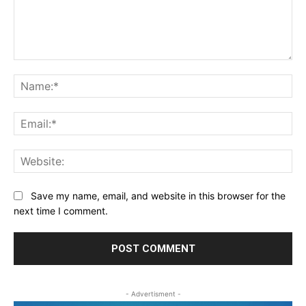
Comment:
Na
Ema
Web
Save my name, email, and website in this browser for the
next time I comment.
- Advertisment -