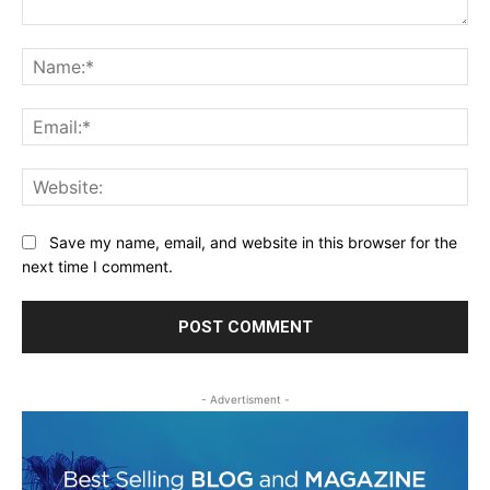
Comment:
Na
Ema
Web
Save my name, email, and website in this browser for the
next time I comment.
- Advertisment -