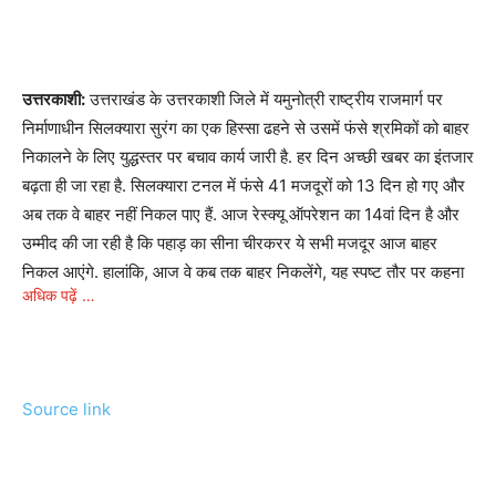
उत्तरकाशी:
उत्तराखंड के उत्तरकाशी जिले में यमुनोत्री राष्ट्रीय राजमार्ग पर
निर्माणाधीन सिलक्यारा सुरंग का एक हिस्सा ढहने से उसमें फंसे श्रमिकों को बाहर
निकालने के लिए युद्धस्तर पर बचाव कार्य जारी है. हर दिन अच्छी खबर का इंतजार
बढ़ता ही जा रहा है. सिलक्यारा टनल में फंसे 41 मजदूरों को 13 दिन हो गए और
अब तक वे बाहर नहीं निकल पाए हैं. आज रेस्क्यू ऑपरेशन का 14वां दिन है और
उम्मीद की जा रही है कि पहाड़ का सीना चीरकरर ये सभी मजदूर आज बाहर
निकल आएंगे. हालांकि, आज वे कब तक बाहर निकलेंगे, यह स्पष्ट तौर पर कहना
अधिक पढ़ें …
थोड़ा मुश्किल है, क्योंकि ड्रिलिंग के काम में लगातार बाधा उत्पन हो जा रही है.
माना जा रहा है कि करीब 50 मीटरर तक ड्रिलिंग हो चुकी है और रेस्क्यू टीम और
मजदूरों के बीच में महज 10 मीटर का फासला बच गया है.
Source link
दरअसल, उत्तरकाशी के सिलक्यारा सुरंग में पिछले 14 दिनों से फंसे 41 श्रमिकों
को निकालने के लिए रास्ता बनाने के प्रयास में जारी ड्रिलिंग शुक्रवार को एक
बार फिर रोकनी पड़ी जिससे श्रमिकों का इंतजार और बढ़ गया. अधिकारियों ने