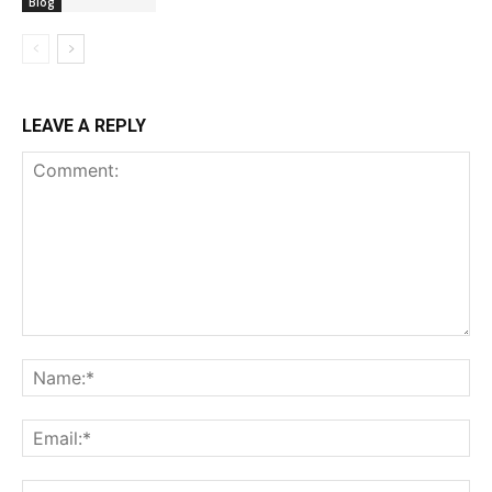
Blog
LEAVE A REPLY
Comment:
Na
Ema
Web