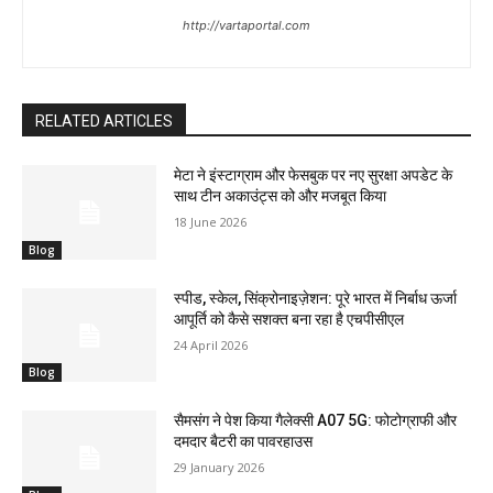
ड्रिल किए जा चुके सुरंग के अवरूद्ध हिस्से के आगे पांच मीटर तक धातु की कोई
http://vartaportal.com
अड़चन नहीं है. उन्होंने कहा कि ऑगर मशीन में कोई तकनीकी समस्या नहीं है
लेकिन बचावकर्मियों को उस प्लेटफॉर्म को मजबूत करना पड़ा है जिस पर इसे
स्थापित किया गया है. खुल्बे ने शुक्रवार शाम तक बचाव अभियान पूरा होने की भी
RELATED ARTICLES
उम्मीद जाहिर की थी.
मेटा ने इंस्टाग्राम और फेसबुक पर नए सुरक्षा अपडेट के
साथ टीन अकाउंट्स को और मजबूत किया
18 June 2026
Blog
स्पीड, स्केल, सिंक्रोनाइज़ेशन: पूरे भारत में निर्बाध ऊर्जा
आपूर्ति को कैसे सशक्त बना रहा है एचपीसीएल
24 April 2026
Blog
सैमसंग ने पेश किया गैलेक्सी A07 5G: फोटोग्राफी और
दमदार बैटरी का पावरहाउस
29 January 2026