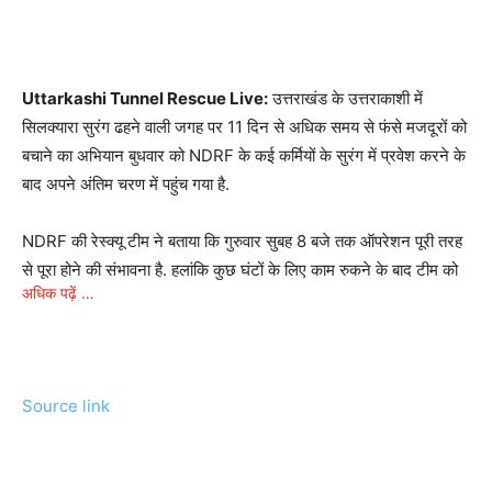
Uttarkashi Tunnel Rescue Live:
उत्तराखंड के उत्तराकाशी में
सिलक्यारा सुरंग ढहने वाली जगह पर 11 दिन से अधिक समय से फंसे मजदूरों को
बचाने का अभियान बुधवार को NDRF के कई कर्मियों के सुरंग में प्रवेश करने के
बाद अपने अंतिम चरण में पहुंच गया है.
NDRF की रेस्क्यू टीम ने बताया कि गुरुवार सुबह 8 बजे तक ऑपरेशन पूरी तरह
से पूरा होने की संभावना है. हलांकि कुछ घंटों के लिए काम रुकने के बाद टीम को
अधिक पढ़ें …
एक और चुनौती का सामना करना पड़ा क्योंकि एक धातु पाइप ने मशीन को अवरुद्ध
कर दिया था. बचावकर्मियों ने फंसे हुए मजदूरों को निकालने के लिए 45 मीटर
पाइप ड्रिलिंग का काम पूरा कर लिया है. टनल के अंदर रस्‍सी और स्‍ट्रेचर के
साथ कर्मियों को जाते हुए भी देखा गया. उम्‍मीद की जा रही है कि जल्‍द ही मजदूरों
Source link
को भी बाहर निकाल लिया जाएगा.