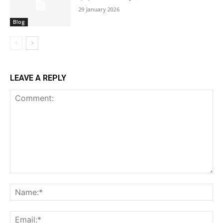
29 January 2026
Blog
LEAVE A REPLY
Comment:
Na
Ema