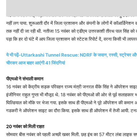
अफसर दीवाली मना रहे थे
घटना के दिन कोई बड़ा अफसर मौके पर नहीं था. अधिकांश दीपावली की छुटटी पर थे
नहीं लग पाया. शुरूआती दौर में जिला प्रशासन और कंपनी के लोगों में कॉआर्डिनेशन 
तक नहीं दी जा रही थी. नतीजा 15 नवंबर को एडीएम उत्तरकाशी तीरथ पाल सिंह को 
पड़ा कि हर दो घंटे में आप जिला प्रशासन को स्टेटस रिपोर्ट दें, वरना किसी भी लापरवा
ये भी पढ़ें-Uttarkashi Tunnel Rescue: NDRF के जवान, रस्सी, स्ट्रेचर और… उ
चीरकर आज बाहर आएंगी 41 जिंदगियां
पीएमओ ने संभाली कमान
16 नवंबर को केंद्रीय सड़क परिवहन राज्य मंत्री जनरल वीके सिंह ने ऑपरेशन स
इंजीनियर राहुल गुप्ता भी मौजूद थे. 18 नवंबर को पीएमओ की ओर से पूर्व सलाहकार भ
घिल्डियाल को मौके पर भेजा गया. इसके साथ ही पीएमओ ने पूरे ऑपरेशन की कमान अपने
गडकरी ने ऑपरेशन साइट का दौरा किया. इसके साथ ही ऑपरेशन में तेजी आयी. टनल 
20 नवंबर को मिली राहत
सोमवार बीस नवंबर को पहली अच्छी खबर मिली. छह इंच का 57 मीटर लंबा लाइफ सप