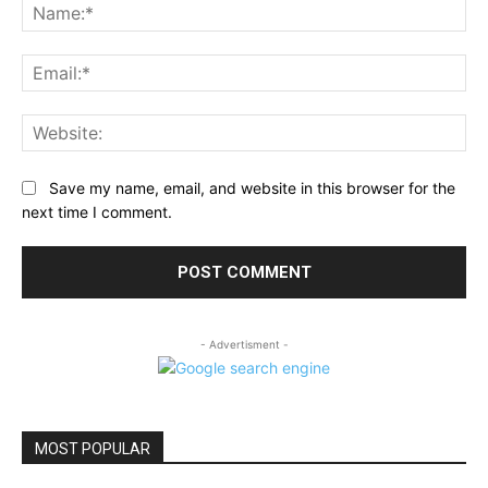
Na
Ema
Web
Save my name, email, and website in this browser for the
next time I comment.
- Advertisment -
MOST POPULAR