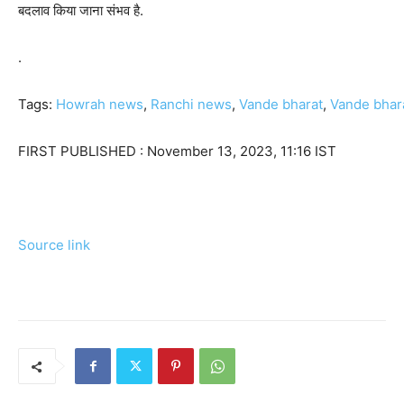
बदलाव किया जाना संभव है.
.
Tags:
Howrah news
,
Ranchi news
,
Vande bharat
,
Vande bhara
FIRST PUBLISHED :
November 13, 2023, 11:16 IST
Source link