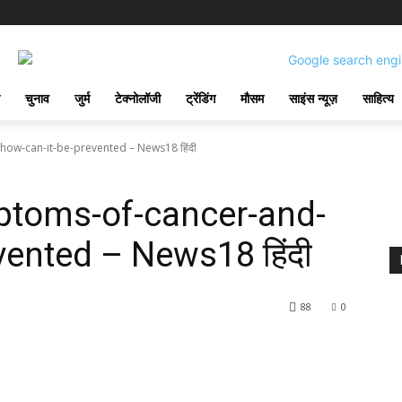
चुनाव
जुर्म
टेक्नोलॉजी
ट्रेंडिंग
मौसम
साइंस न्यूज़
साहित्य
ow-can-it-be-prevented – News18 हिंदी
ptoms-of-cancer-and-
vented – News18 हिंदी
88
0