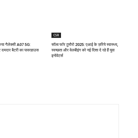
CSR
किया गैलेक्सी A07 5G:
सॉल्व फॉर टुमौरो 2025: एआई के ज़रिये स्वास्थ्य,
 दमदार बैटरी का पावरहाउस
स्वच्छता और वेलबीइंग को नई दिशा दे रहे हैं युवा
इनोवेटर्स