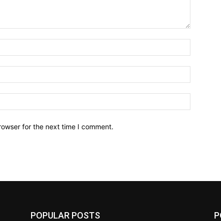
Name:*
Email:*
Website:
rowser for the next time I comment.
POPULAR POSTS
P