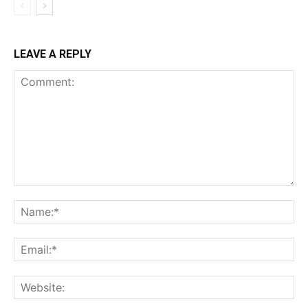
LEAVE A REPLY
Comment:
Na
Ema
Web