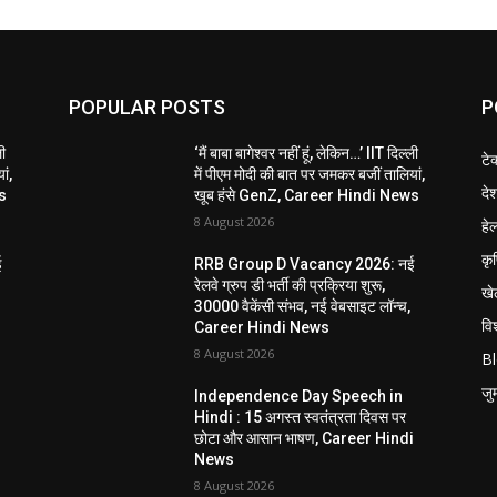
POPULAR POSTS
P
ली
‘मैं बाबा बागेश्वर नहीं हूं, लेकिन…’ IIT दिल्ली
टे
ां,
में पीएम मोदी की बात पर जमकर बजीं तालियां,
दे
s
खूब हंसे GenZ, Career Hindi News
8 August 2026
हेल
कृ
ई
RRB Group D Vacancy 2026: नई
रेलवे ग्रुप डी भर्ती की प्रक्रिया शुरू,
खे
30000 वैकेंसी संभव, नई वेबसाइट लॉन्च,
विश
Career Hindi News
8 August 2026
B
जुर्
Independence Day Speech in
Hindi : 15 अगस्त स्वतंत्रता दिवस पर
i
छोटा और आसान भाषण, Career Hindi
News
8 August 2026