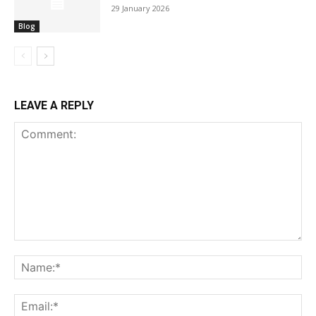
29 January 2026
Blog
LEAVE A REPLY
Comment:
Na
Ema