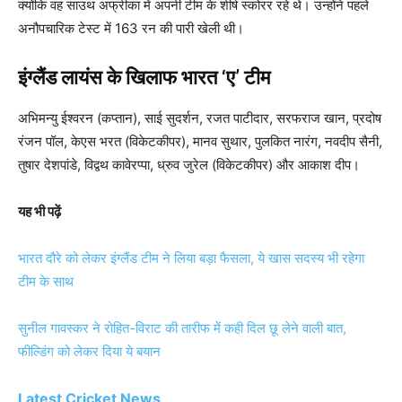
क्योंकि वह साउथ अफ्रीका में अपनी टीम के शीर्ष स्कोरर रहे थे। उन्होंने पहले
अनौपचारिक टेस्ट में 163 रन की पारी खेली थी।
इंग्लैंड लायंस के खिलाफ भारत ‘ए’ टीम
अभिमन्यु ईश्वरन (कप्तान), साई सुदर्शन, रजत पाटीदार, सरफराज खान, प्रदोष
रंजन पॉल, केएस भरत (विकेटकीपर), मानव सुथार, पुलकित नारंग, नवदीप सैनी,
तुषार देशपांडे, विद्वथ कावेरप्पा, ध्रुव जुरेल (विकेटकीपर) और आकाश दीप।
यह भी पढ़ें
भारत दौरे को लेकर इंग्लैंड टीम ने लिया बड़ा फैसला, ये खास सदस्य भी रहेगा
टीम के साथ
सुनील गावस्कर ने रोहित-विराट की तारीफ में कही दिल छू लेने वाली बात,
फील्डिंग को लेकर दिया ये बयान
Latest Cricket News