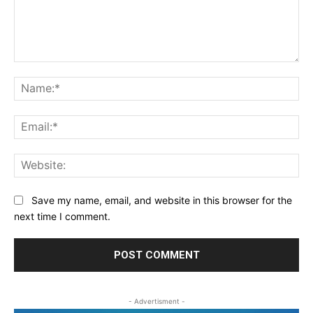
Comment:
Na
Ema
Web
Save my name, email, and website in this browser for the
next time I comment.
- Advertisment -