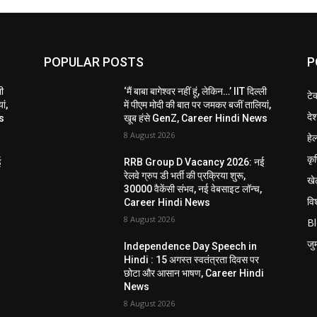
POPULAR POSTS
P
ली
‘मैं बाबा बागेश्वर नहीं हूं, लेकिन…’ IIT दिल्ली
टे
ां,
में पीएम मोदी की बात पर जमकर बजीं तालियां,
दे
s
खूब हंसे GenZ, Career Hindi News
8 August 2026
हेल
कृ
ई
RRB Group D Vacancy 2026: नई
रेलवे ग्रुप डी भर्ती की प्रक्रिया शुरू,
खे
30000 वैकेंसी संभव, नई वेबसाइट लॉन्च,
विश
Career Hindi News
8 August 2026
B
जुर्
Independence Day Speech in
Hindi : 15 अगस्त स्वतंत्रता दिवस पर
i
छोटा और आसान भाषण, Career Hindi
News
8 August 2026