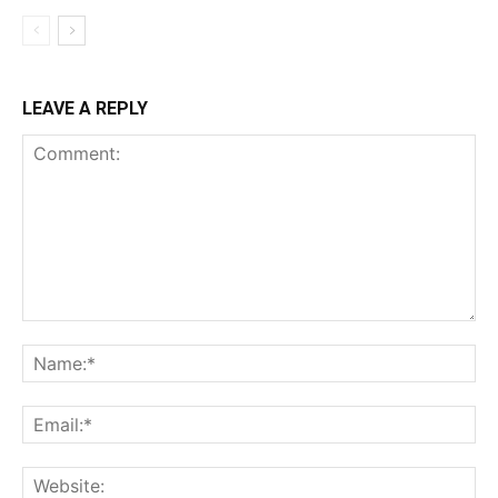
LEAVE A REPLY
Comment:
Na
Ema
Web