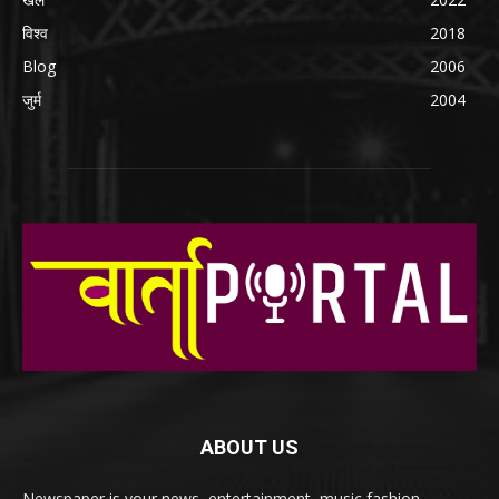
विश्व
2018
Blog
2006
जुर्म
2004
ABOUT US
Newspaper is your news, entertainment, music fashion