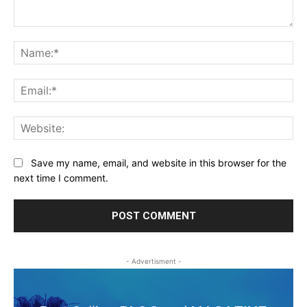
Comment:
Na
Ema
Web
Save my name, email, and website in this browser for the
next time I comment.
- Advertisment -