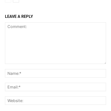
LEAVE A REPLY
Comment:
Na
Ema
Web