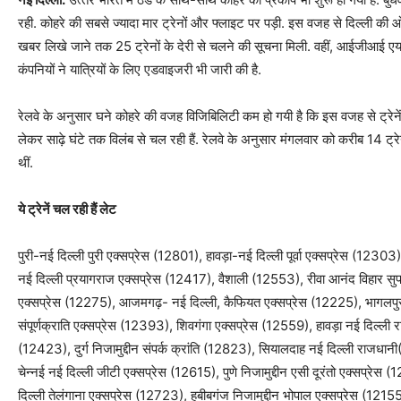
रही. कोहरे की सबसे ज्‍यादा मार ट्रेनों और फ्लाइट पर पड़ी. इस वजह से दिल्‍ली की ओर
खबर लिखे जाने तक 25 ट्रेनों के देरी से चलने की सूचना मिली. वहीं, आईजीआई एयरपो
कंपनियों ने यात्रियों के लिए एडवाइजरी भी जारी की है.
रेलवे के अनुसार घने कोहरे की वजह विजिबिलिटी कम हो गयी है कि इस वजह से ट्रेनें प्र
लेकर साढ़े घंटे तक विलंब से चल रही हैं. रेलवे के अनुसार मंगलवार को करीब 14 ट्रेनें प
थीं.
ये ट्रेनें चल रही हैं लेट
पुरी-नई दिल्ली पुरी एक्‍सप्रेस (12801), हावड़ा-नई दिल्ली पूर्वा एक्‍सप्रेस (123
नई दिल्ली प्रयागराज एक्‍सप्रेस (12417), वैशाली (12553), रीवा आनंद विहार स
एक्‍सप्रेस (12275), आजमगढ़- नई दिल्‍ली, कैफियत एक्‍सप्रेस (12225), भागलप
संपूर्णक्राति एक्‍सप्रेस (12393), शिवगंगा एक्‍सप्रेस (12559), हावड़ा नई दिल्‍
(12423), दुर्ग निजामुद्दीन संपर्क क्रांति (12823), सियालदाह नई दिल्‍ली राजधानी
चेन्‍नई नई दिल्‍ली जीटी एक्‍सप्रेस (12615), पुणे निजामुद्दीन एसी दूरंतो एक्‍सप्र
दिल्‍ली तेलंगाना एक्‍सप्रेस (12723), हबीबगंज निजामुद्दीन भोपाल एक्‍सप्रेस (12155)