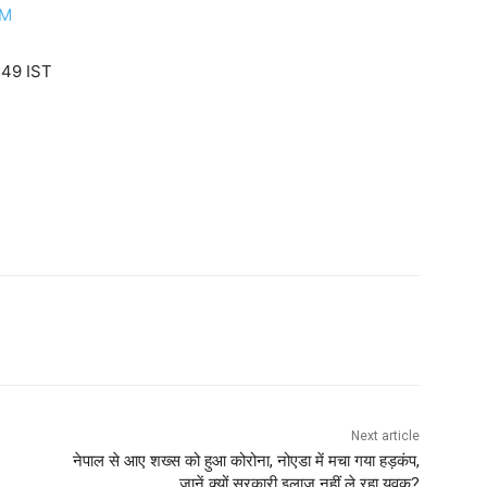
CM
:49 IST
Next article
नेपाल से आए शख्‍स को हुआ कोरोना, नोएडा में मचा गया हड़कंप,
जानें क्‍यों सरकारी इलाज नहीं ले रहा युवक?