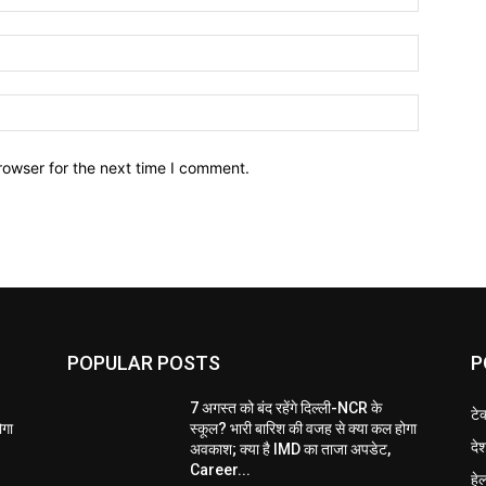
Email:*
Website:
rowser for the next time I comment.
POPULAR POSTS
P
7 अगस्त को बंद रहेंगे दिल्ली-NCR के
टे
ोगा
स्कूल? भारी बारिश की वजह से क्या कल होगा
दे
अवकाश; क्या है IMD का ताजा अपडेट,
Career...
हेल