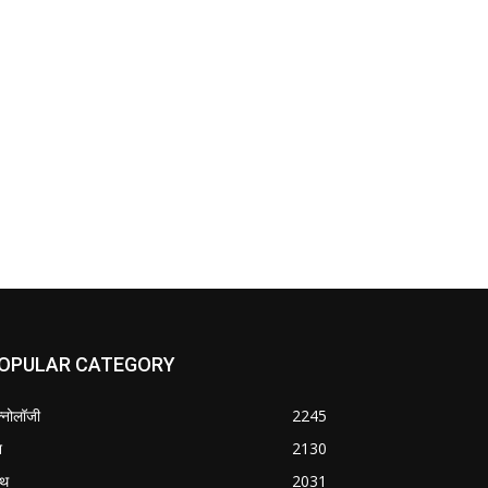
OPULAR CATEGORY
क्नोलॉजी
2245
श
2130
्थ
2031