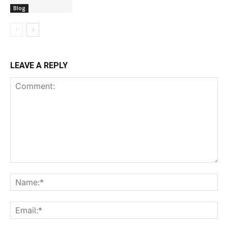
Blog
LEAVE A REPLY
Comment:
Na
Ema