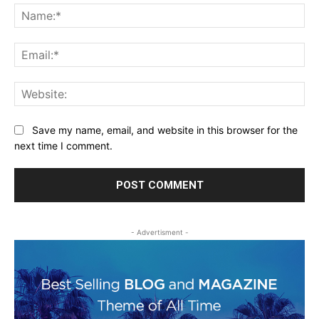
Na
Ema
Web
Save my name, email, and website in this browser for the
next time I comment.
- Advertisment -