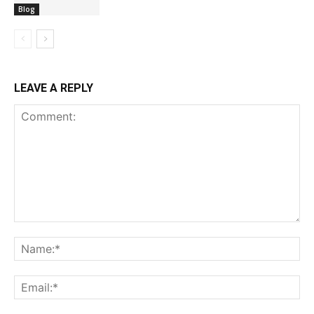
Blog
LEAVE A REPLY
Comment:
Na
Ema