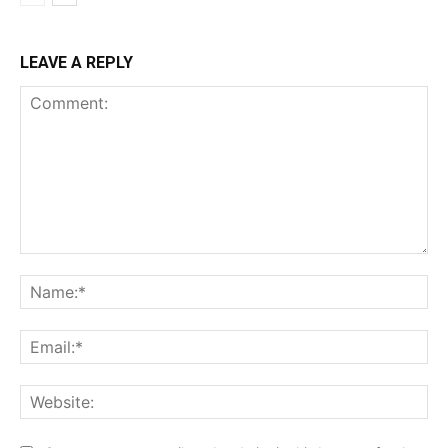
LEAVE A REPLY
Comment:
Na
Ema
Web