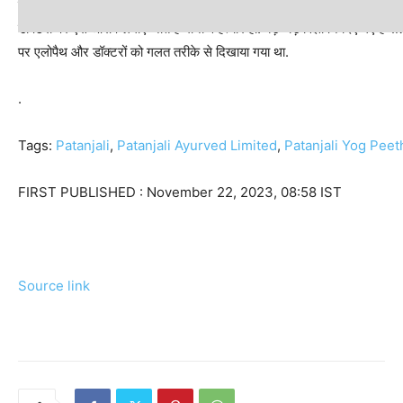
पीठ ने कहा था, ‘‘इसकी क्या गारंटी है कि आयुर्वेद, जो भी पद्धति वह अपना रहे हैं, वह 
डॉक्टरों पर ऐसे आरोप लगाए जाते हैं मानो वे हत्यारे हों. बड़े-बड़े विज्ञापन दिए गए है
पर एलोपैथ और डॉक्टरों को गलत तरीके से दिखाया गया था.
.
Tags:
Patanjali
,
Patanjali Ayurved Limited
,
Patanjali Yog Peet
FIRST PUBLISHED :
November 22, 2023, 08:58 IST
Source link