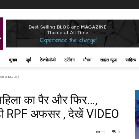
चुनाव
जुर्म
टेक्नोलॉजी
ट्रेंडिंग
मौसम
साइंस न्यूज़
साहित्य
िश्ता बनकर आई...
महिला का पैर और फिर…,
ी RPF अफसर , देखें VIDEO
89
0