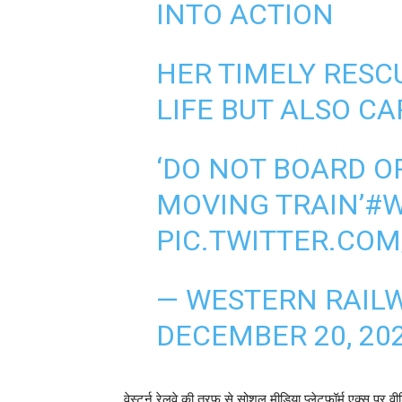
INTO ACTION
HER TIMELY RESC
LIFE BUT ALSO CA
‘DO NOT BOARD O
MOVING TRAIN’️
#W
PIC.TWITTER.CO
— WESTERN RAIL
DECEMBER 20, 20
वेस्‍टर्न रेलवे की तरफ से सोशल मीडिया प्‍लेटफॉर्म एक्‍स