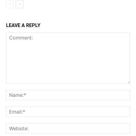
LEAVE A REPLY
Comment:
Na
Ema
Web