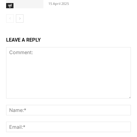
15 April 2025
जुर्म
LEAVE A REPLY
Comment:
Na
Ema