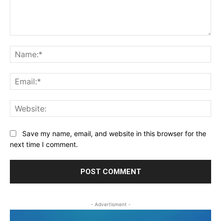
Comment:
Na
Ema
Web
Save my name, email, and website in this browser for the
next time I comment.
- Advertisment -