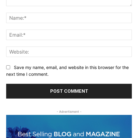
Comment:
Na
Ema
Web
Save my name, email, and website in this browser for the
next time I comment.
- Advertisment -