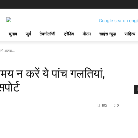
चुनाव
जुर्म
टेक्नोलॉजी
ट्रेंडिंग
मौसम
साइंस न्यूज़
साहित्य
ं तो अटक...
य न करें ये पांच गलतियां,
पोर्ट
185
0