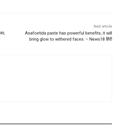
Next article
िका,
Asafoetida paste has powerful benefits, it will
bring glow to withered faces. – News18 हिंदी