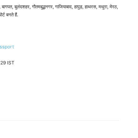
़, बागपत, बुलंदशहर, गौतमबुद्धनगर, गाजियाबाद, हापुड़, हाथरस, मथुरा, मेरठ,
्ट बनते हैं.
ssport
:29 IST