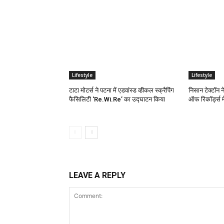
Lifestyle
Lifestyle
टाटा मोटर्स ने पटना में एडवांस्ड व्हीकल स्क्रैपिंग
निसान टेक्टॉन न
फैसिलिटी ‘Re.Wi.Re’ का उद्घाटन किया
ऑफ रिकॉर्ड्स म
LEAVE A REPLY