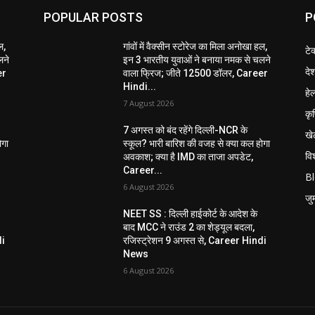
POPULAR POSTS
P
ल,
गांवों में वैक्सीन स्टोरेज का मिला अनोखा हल,
टे
लने
इन 3 भारतीय युवाओं ने बनाया नमक से चलने
दे
er
वाला फ्रिज; जीते 12500 डॉलर, Career
Hindi...
हेल
7 August 2026
कृ
7 अगस्त को बंद रहेंगे दिल्ली-NCR के
खे
ोगा
स्कूल? भारी बारिश की वजह से क्या कल होगा
विश
अवकाश; क्या है IMD का ताजा अपडेट,
Career...
B
6 August 2026
जुर्
NEET SS : दिल्ली हाईकोर्ट के आदेश के
बाद MCC ने राउंड 2 का शेड्यूल बदला,
di
रजिस्ट्रेशन 9 अगस्त से, Career Hindi
News
6 August 2026