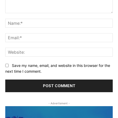
Comment:
Na
Ema
Web
Save my name, email, and website in this browser for the
next time I comment.
- Advertisment -