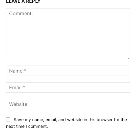
LEAVE A REPLY
Comment:
Na
Ema
Web
Save my name, email, and website in this browser for the
next time I comment.