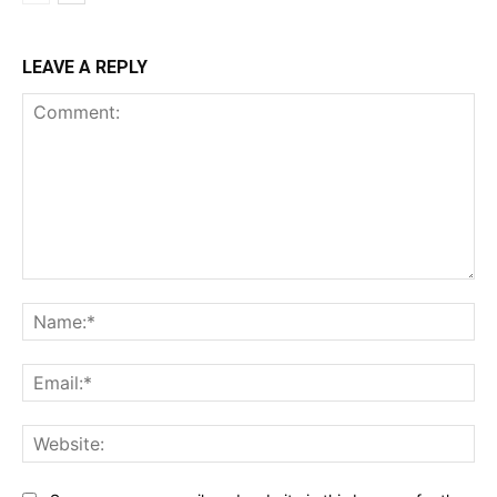
LEAVE A REPLY
Comment:
Na
Ema
Web