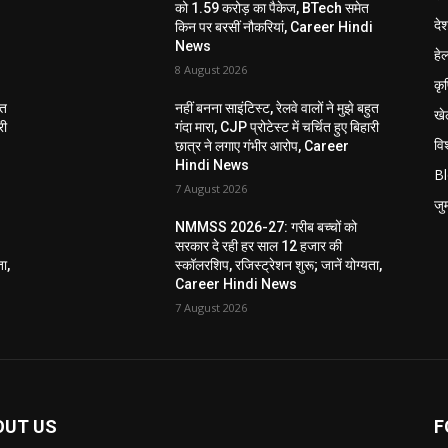
को 1.59 करोड़ का पैकेज, BTech समेत
दे
i
किन पर बरसीं नौकरियां, Career Hindi
News
हेल
8 August 2026
कृ
ुत
नहीं बनना साइंटिस्ट, रेलवे वालों ने मुझे बहुत
खे
री
गंदा मारा, CJP प्रोटेस्ट में चर्चित हुए बिहारी
विश
छात्र ने लगाए गंभीर आरोप, Career
Hindi News
B
7 August 2026
जुर्
NMMSS 2026-27: गरीब बच्चों को
सरकार दे रही हर साल 12 हजार की
ता,
स्कॉलरशिप, रजिस्ट्रेशन शुरू; जानें योग्यता,
Career Hindi News
7 August 2026
OUT US
F