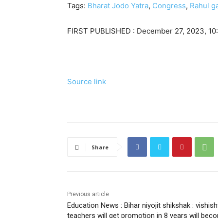
Tags:
Bharat Jodo Yatra
,
Congress
,
Rahul g
FIRST PUBLISHED :
December 27, 2023, 10
Source link
Share
Previous article
Education News : Bihar niyojit shikshak : vishish
teachers will get promotion in 8 years will bec