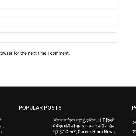
Name:*
Email:*
Website:
rowser for the next time I comment.
POPULAR POSTS
P
ली
‘मैं बाबा बागेश्वर नहीं हूं, लेकिन…’ IIT दिल्ली
टे
ां,
में पीएम मोदी की बात पर जमकर बजीं तालियां,
दे
s
खूब हंसे GenZ, Career Hindi News