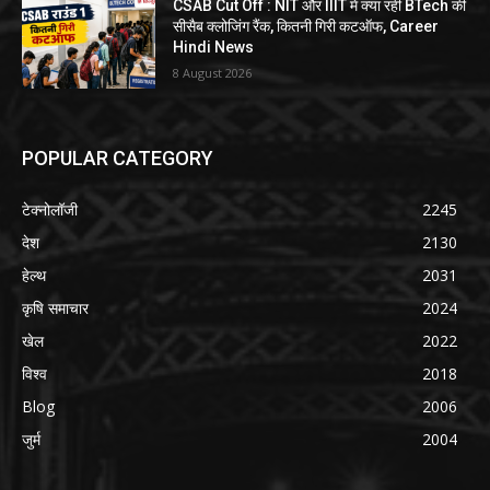
CSAB Cut Off : NIT और IIIT में क्या रही BTech की
सीसैब क्लोजिंग रैंक, कितनी गिरी कटऑफ, Career
Hindi News
8 August 2026
POPULAR CATEGORY
टेक्नोलॉजी
2245
देश
2130
हेल्थ
2031
कृषि समाचार
2024
खेल
2022
विश्व
2018
Blog
2006
जुर्म
2004