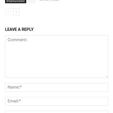
Entertainment
LEAVE A REPLY
Comment:
Na
Ema