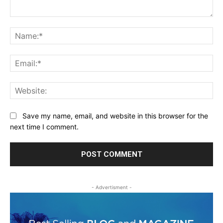
Comment:
Na
Ema
Web
Save my name, email, and website in this browser for the
next time I comment.
- Advertisment -