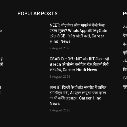
POPULAR POSTS
P
NEET: नीट पेपर लीक मामले में कैसे मिला
टे
e
पहला सुराग? WhatsApp और MyGate
दे
ट्रेल से CBI ने ऐसे खोली परतें, Career
Hindi News
हेल
8 August 2026
कृ
रही
CSAB Cut Off : NIT और IIIT में क्या रही
खे
िरी
BTech की सीसैब क्लोजिंग रैंक, कितनी गिरी
विश
कटऑफ, Career Hindi News
8 August 2026
B
जुर्
ल
आज IIT दिल्ली के दीक्षांत समारोह में शामिल
ा
होंगे पीएम मोदी, AI सुपर कंप्यूटर परम प्रज्ञा
का भी करेंगे उद्घाटन, Career Hindi
News
8 August 2026