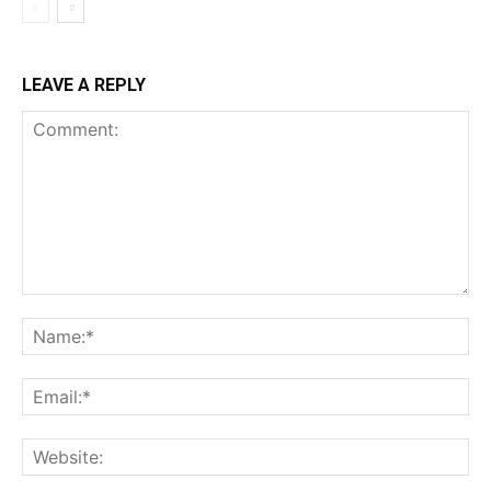
LEAVE A REPLY
Comment:
Na
Ema
Web