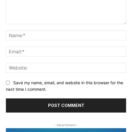
Comment:
Na
Ema
Web
Save my name, email, and website in this browser for the
next time I comment.
- Advertisment -