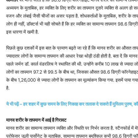
अध्ययन के मुताबिक, हर व्‍यक्ति के लिए शरीर का तापमान दूसरे व्यक्ति से अलग हो स
वजन और लंबाई जैसी चीजों का असर पड़ता है. शोधकर्ताओं के मुताबिक, शरीर के तापमान
लोग ही नहीं, डॉक्‍टर्स भी यही सोचते हैं कि हर व्‍यक्ति का सामान्य तापमान 98.6 डिग
इस धारणा में खमी है.
पिछले कुछ दशकों में इस बात के प्रमाण बढ़ते जा रहे हैं कि मानव शरीर का औसत ता
ज्‍यादातर लोगों के सामान्‍य तापमान की आधार रेखा थोड़ी ठंडी होती है. बता दें कि
पहले जर्मन डॉ. कार्ल वंडरलिच ने स्थापित की थी. उन्‍होंने करीब 10 लाख से ज्‍यादा
लोगों का तापमान 97.2 से 99.5 के बीच था, जिसका औसत 98.6 डिग्री फॉरनेहाइ
के बीच 1,26,000 से ज्‍यादा लोगों के तापमान का मूल्यांकन किया गया. इसमें पाय
है.
ये भी पढ़ें – हर शहर में कुछ समय के लिए निकाह कर तलाक दे सकते हैं मुस्लिम पुरुष, कौ
मानव शरीर के तापमान में आई है गिरावट
मानव शरीर का सामान्य तापमान व्यक्ति और स्थिति पर निर्भर करता है. स्टैनफोर्ड में 
प्रोफेसर जूली पार्सोनेट के मुताबिक, सामान्‍य तापमान बमुश्किल कभी 98.6 डिग्री