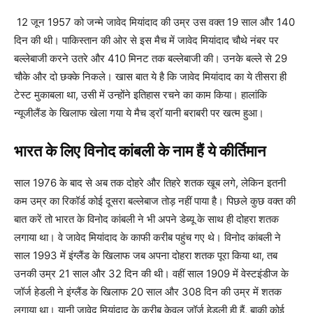
12 जून 1957 को जन्मे जावेद मियांदाद की उम्र उस वक्त 19 साल और 140
दिन की थी। पाकिस्तान की ओर से इस मैच में जावेद मियांदाद चौ​थे नंबर पर
बल्लेबाजी करने उतरे और 410 मिनट तक बल्लेबाजी की। उनके बल्ले से 29
चौके और दो छक्के निकले। खास बात ये है कि जावेद मियांदाद का ये तीसरा ही
टेस्ट मुकाबला था, उसी में उन्होंने इतिहास रचने का काम किया। हालांकि
न्यूजीलैंड के खिलाफ खेला गया ये मैच ड्रॉ यानी बराबरी पर खत्म हुआ।
भारत के लिए विनोद कांबली के नाम हैं ये कीर्तिमान
साल 1976 के बाद से अब तक दोहरे और तिहरे शतक खूब लगे, लेकिन इतनी
कम उम्र का ​रिकॉर्ड कोई दूसरा बल्लेबाज तोड़ नहीं पाया है। पिछले कुछ वक्त की
बात करें तो भारत के विनोद कां​बली ने भी अपने डेब्यू के साथ ही दोहरा शतक
लगाया था। वे जावेद मियांदाद के काफी करीब पहुंच गए थे। विनोद कांबली ने
साल 1993 में इंग्लैंड के खिलाफ जब अपना दोहरा शतक पूरा किया था, तब
उनकी उम्र 21 साल और 32 दिन की थी। वहीं साल 1909 में वेस्टइंडीज के
जॉर्ज हेडली ने इंग्लैंड के खिलाफ 20 साल और 308 दिन की उम्र में शतक
लगाया था। यानी जावेद मियांदाद के करीब केवल जॉर्ज हेडली ही हैं, बाकी कोई