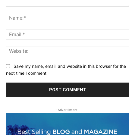
Comment:
Na
Ema
Web
Save my name, email, and website in this browser for the
next time I comment.
- Advertisment -